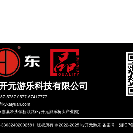
ky开元游乐科技有限公司
-5787 0577-67417777
kaiyuan.com
嘉县桥头镇桥联路(ky开元游乐桥头产业园)
3032402002581
版权所有 © 2022-2025 ky开元游乐 备案号：浙ICP备1