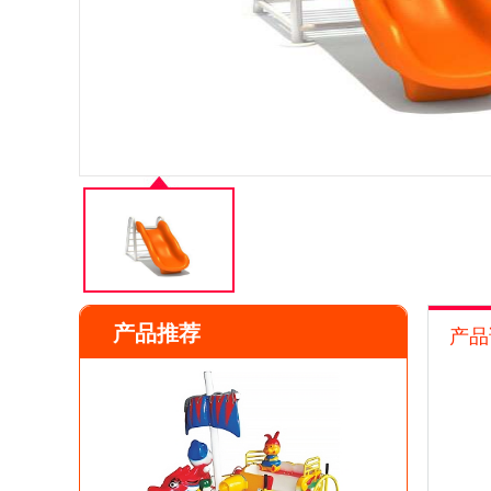
产品推荐
产品