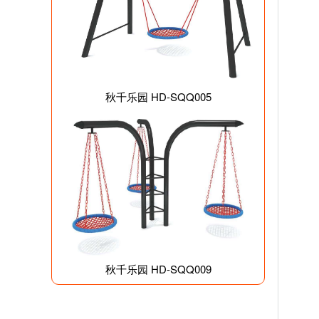
秋千乐园 HD-SQQ005
秋千乐园 HD-SQQ009