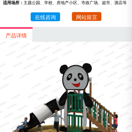
适用场所：
主题公园、学校、房地产小区、市政广场、超市、酒店等
在线咨询
网站留言
产品详情