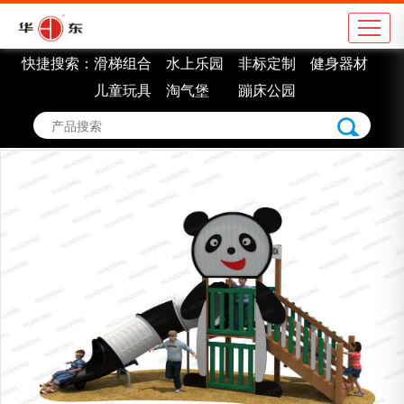
快捷搜索：
滑梯组合
水上乐园
非标定制
健身器材
公司简介
地
儿童玩具
淘气堡
蹦床公园
企业理念
学
组织架构
市
车间展示
景
企业认证
室
企业荣誉
非