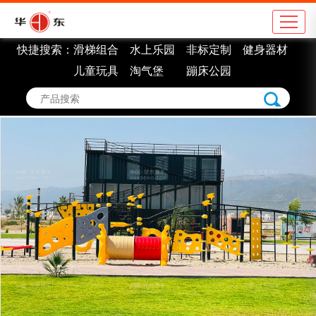
快捷搜索：
滑梯组合
水上乐园
非标定制
健身器材
公司简介
地
儿童玩具
淘气堡
蹦床公园
企业理念
学
组织架构
市
车间展示
景
企业认证
室
企业荣誉
非