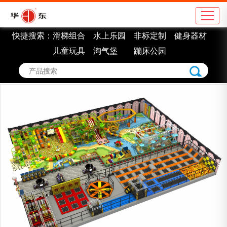
快捷搜索：
滑梯组合
水上乐园
非标定制
健身器材
公司简介
地
儿童玩具
淘气堡
蹦床公园
企业理念
学
组织架构
市
车间展示
景
企业认证
室
企业荣誉
非