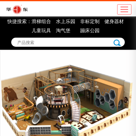
快捷搜索：
滑梯组合
水上乐园
非标定制
健身器材
公司简介
地
儿童玩具
淘气堡
蹦床公园
企业理念
学
组织架构
市
车间展示
景
企业认证
室
企业荣誉
非