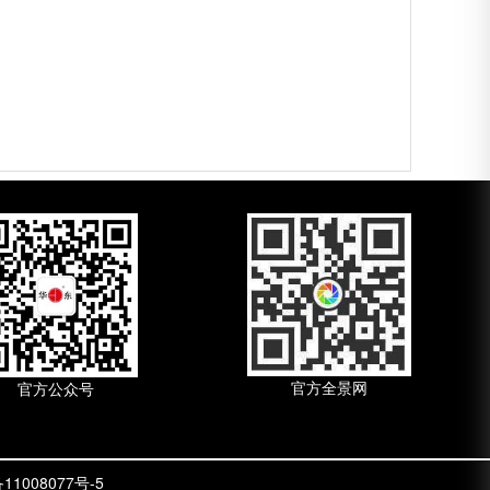
官方全景网
官方公众号
1008077号-5