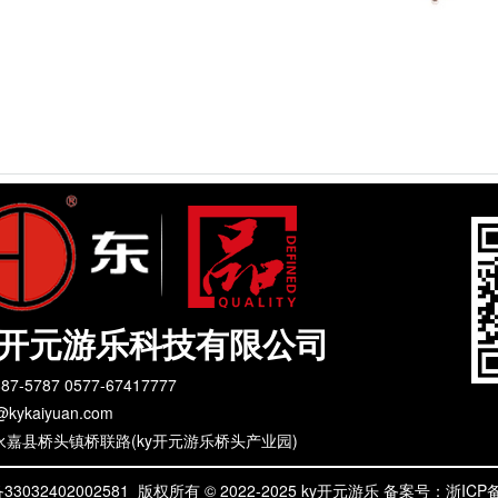
ky开元游乐科技有限公司
-5787 0577-67417777
kaiyuan.com
嘉县桥头镇桥联路(ky开元游乐桥头产业园)
3032402002581
版权所有 © 2022-2025 ky开元游乐 备案号：浙ICP备1