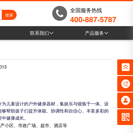
自信心。丰富多彩的游戏形式，让孩子们在快乐玩耍中健康成长。" />
全国服务热线
400-887-5787
联系我们
产品服务
例
联系我们
ky开元VR全景
例
营销网络
www.kykaiyuan.com
13
例
ky开元产品库
例
专为儿童设计的户外健身器材，集娱乐与锻炼于一体。设
能够帮助孩子们提升体能、协调性和自信心。丰富多彩的
耍中健康成长。
地产小区、市政广场、超市、酒店等