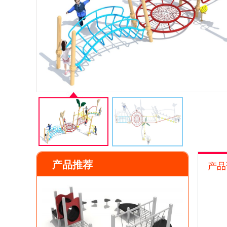
产品推荐
产品