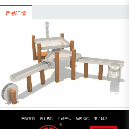
产品详情
网站首页
关于我们
产品中心
新闻动态
电子目录