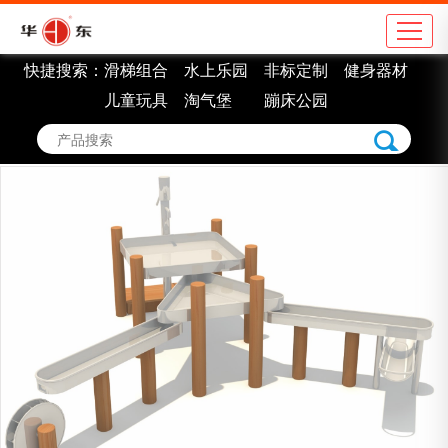
快捷搜索：
滑梯组合
水上乐园
非标定制
健身器材
公司简介
地
儿童玩具
淘气堡
蹦床公园
企业理念
学
组织架构
市
车间展示
景
企业认证
室
企业荣誉
非