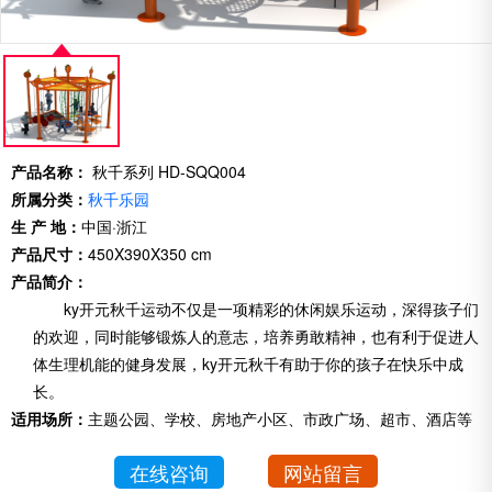
产品名称：
秋千系列 HD-SQQ004
所属分类：
秋千乐园
生 产 地：
中国·浙江
产品尺寸：
450X390X350 cm
产品简介：
ky开元秋千运动不仅是一项精彩的休闲娱乐运动，深得孩子们
的欢迎，同时能够锻炼人的意志，培养勇敢精神，也有利于促进人
体生理机能的健身发展，ky开元秋千有助于你的孩子在快乐中成
长。
适用场所：
主题公园、学校、房地产小区、市政广场、超市、酒店等
在线咨询
网站留言